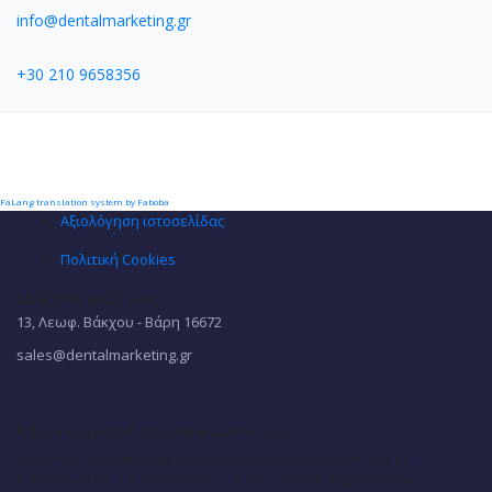
info@dentalmarketing.gr
+30 210 9658356
FaLang translation system by Faboba
Αξιολόγηση ιστοσελίδας
Πολιτική Cookies
Μιλήστε μαζί μας
13, Λεωφ. Βάκχου - Βάρη 16672
sales@dentalmarketing.gr
Κάντε εγγραφή στο Newsletter μας
Κάντε την εγγραφή σας στο εβδομαδιαίο newsletter μας κι
ενημερωθείτε για προσφορές και νέα του αντικειμένου σας.