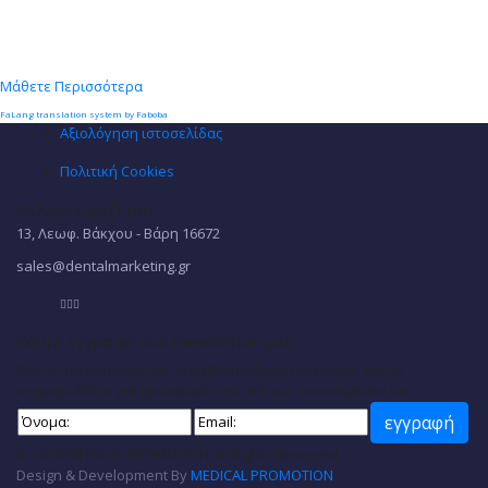
Μάθετε Περισσότερα
FaLang translation system by Faboba
Αξιολόγηση ιστοσελίδας
Πολιτική Cookies
Μιλήστε μαζί μας
13, Λεωφ. Βάκχου - Βάρη 16672
sales@dentalmarketing.gr
Κάντε εγγραφή στο Newsletter μας
Κάντε την εγγραφή σας στο εβδομαδιαίο newsletter μας κι
ενημερωθείτε για προσφορές και νέα του αντικειμένου σας.
© 2020 MEDICAL PROMOTION All Rights Reserved.
Design & Development By
MEDICAL PROMOTION